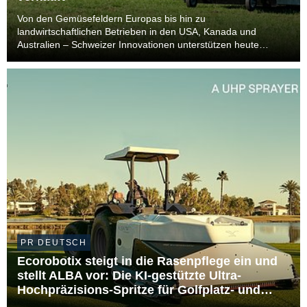
Von den Gemüsefeldern Europas bis hin zu
landwirtschaftlichen Betrieben in den USA, Kanada und
Australien – Schweizer Innovationen unterstützen heute
Landwirte auf mehreren Kontinenten. In den letzten fünf
Jahren wurden weltweit 1.000 von Ecorobotix entwickelte ARA
Ultr...
PR DEUTSCH
Ecorobotix steigt in die Rasenpflege ein und
stellt ALBA vor: Die KI-gestützte Ultra-
Hochpräzisions-Spritze für Golfplatz- und
Sportrasenmanagement