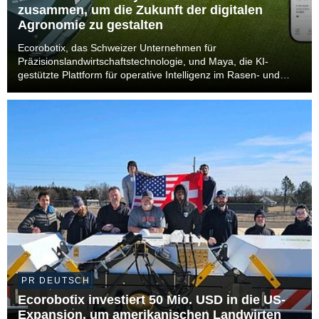
zusammen, um die Zukunft der digitalen
Agronomie zu gestalten
Ecorobotix, das Schweizer Unternehmen für
Präzisionslandwirtschaftstechnologie, und Maya, die KI-
gestützte Plattform für operative Intelligenz im Rasen- und
Flächenmanagement, geben heute bekannt, dass Maya Teil
der Ecorobotix-Gruppe wird. Dieser Zusammenschluss bündelt
...
PR DEUTSCH
Ecorobotix investiert 50 Mio. USD in die US-
Expansion, um amerikanischen Landwirten