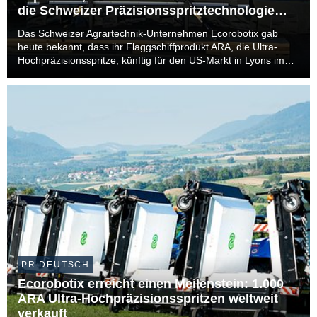
die Schweizer Präzisionsspritztechnologie
anzubieten
Das Schweizer Agrartechnik-Unternehmen Ecorobotix gab
heute bekannt, dass ihr Flaggschiffprodukt ARA, die Ultra-
Hochpräzisionsspritze, künftig für den US-Markt in Lyons im
Bundesstaat Kansas angefertigt wird. Dieser Schritt markiert
einen bedeutenden Meilenstein in der i...
PR DEUTSCH
Ecorobotix erreicht einen Meilenstein: 1.000
ARA Ultra-Hochpräzisionsspritzen weltweit
verkauft